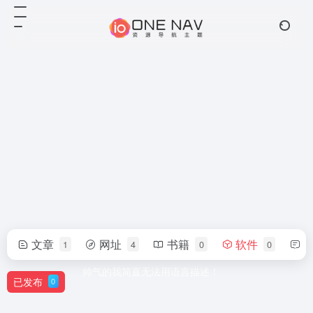
文章
网址
书籍
软件
1
4
0
0
192586992
帅气的我简直无法用语言描述！
已发布
0